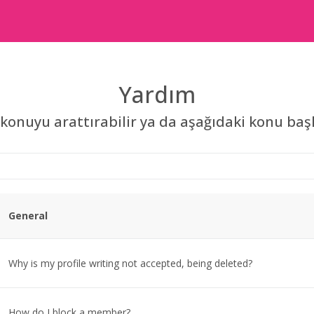
Yardım
konuyu arattırabilir ya da aşağıdaki konu başlı
General
Why is my profile writing not accepted, being deleted?
How do I block a member?