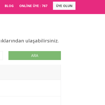
BLOG
ONLİNE ÜYE :
767
ÜYE OLUN
klarından ulaşabilirsiniz.
ARA