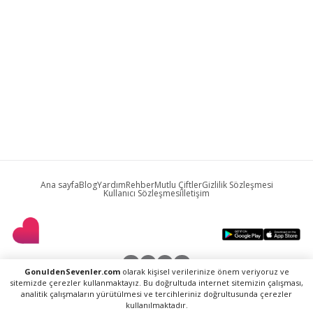
Ana sayfa
Blog
Yardım
Rehber
Mutlu Çiftler
Gizlilik Sözleşmesi
Kullanıcı Sözleşmesi
İletişim
GonuldenSevenler.com
olarak kişisel verilerinize önem veriyoruz ve
sitemizde çerezler kullanmaktayız. Bu doğrultuda internet sitemizin çalışması,
analitik çalışmaların yürütülmesi ve tercihleriniz doğrultusunda çerezler
This site is protected by reCAPTCHA and the Google
Privacy Policy
and
kullanılmaktadır.