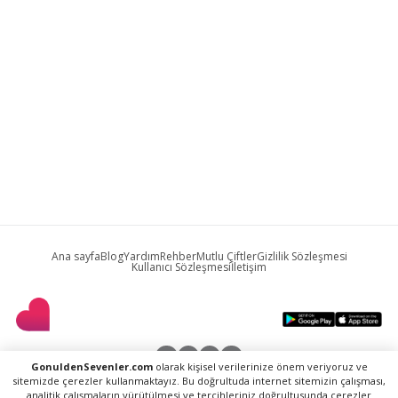
Ana sayfa
Blog
Yardım
Rehber
Mutlu Çiftler
Gizlilik Sözleşmesi
Kullanıcı Sözleşmesi
İletişim
GonuldenSevenler.com
olarak kişisel verilerinize önem veriyoruz ve
sitemizde çerezler kullanmaktayız. Bu doğrultuda internet sitemizin çalışması,
analitik çalışmaların yürütülmesi ve tercihleriniz doğrultusunda çerezler