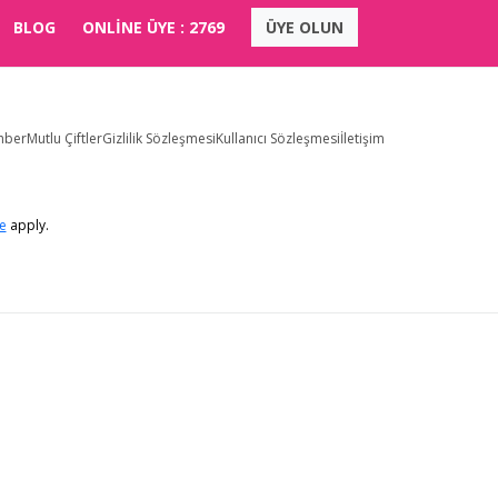
BLOG
ONLİNE ÜYE :
2769
ÜYE OLUN
hber
Mutlu Çiftler
Gizlilik Sözleşmesi
Kullanıcı Sözleşmesi
İletişim
e
apply.