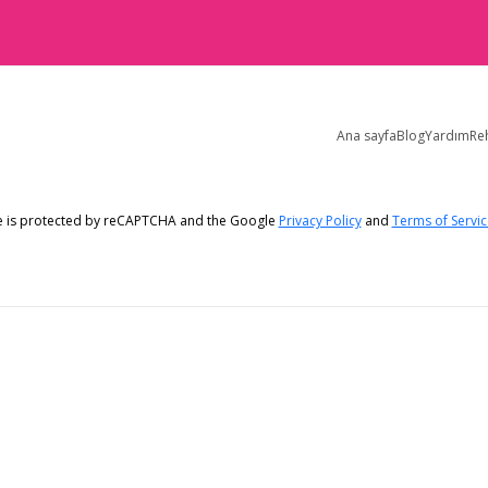
Ana sayfa
Blog
Yardım
Re
te is protected by reCAPTCHA and the Google
Privacy Policy
and
Terms of Servic
Tüm hakları saklıdır © 2006 - 2026. GonuldenSevenler.com