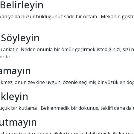
Belirleyin
 mekan ya da huzur bulduğunuz sade bir ortam... Mekanın göster
n Söyleyin
 anlatın. Neden onunla bir ömür geçirmek istediğinizi, sizi na
erdir.
lamayın
rekmez; onun zevkine uygun, özenle seçilmiş bir yüzük en doğr
Ekleyin
küçük bir kutlama... Beklenmedik bir dokunuş, teklifi daha d
Unutmayın
klif öncesi ya da sonrası aileleri sürece dahil etmek, ilişkiniz