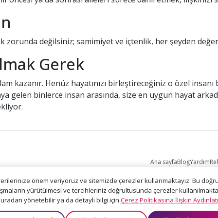
un
zorunda değilsiniz; samimiyet ve içtenlik, her şeyden değerl
ulmak Gerek
nlam kazanır. Henüz hayatınızı birleştireceğiniz o özel insan
ir araya gelen binlerce insan arasında, size en uygun hayat ar
kliyor.
Ana sayfa
Blog
Yardım
Re
verilerinize önem veriyoruz ve sitemizde çerezler kullanmaktayız. Bu doğrult
ışmaların yürütülmesi ve tercihleriniz doğrultusunda çerezler kullanılmakta
te is protected by reCAPTCHA and the Google
Privacy Policy
and
Terms of Servic
buradan yönetebilir ya da detaylı bilgi için
Çerez Politikasına İlişkin Aydınla
Tüm hakları saklıdır © 2006 - 2026. GonuldenSevenler.com