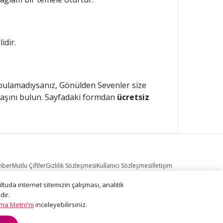
idir.
ı bulamadıysanız, Gönülden Sevenler size
kadaşını bulun. Sayfadaki formdan
ücretsiz
hber
Mutlu Çiftler
Gizlilik Sözleşmesi
Kullanıcı Sözleşmesi
İletişim
uda internet sitemizin çalışması, analitik
dır.
e
apply.
tma Metni'ni
inceleyebilirsiniz.