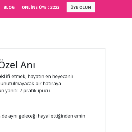
BLOG
ONLİNE ÜYE :
2223
ÜYE OLUN
 Özel Anı
eklifi
etmek, hayatın en heyecanlı
la unutulmayacak bir hatıraya
 yanıtı: 7 pratik ipucu.
zin de aynı geleceği hayal ettiğinden emin