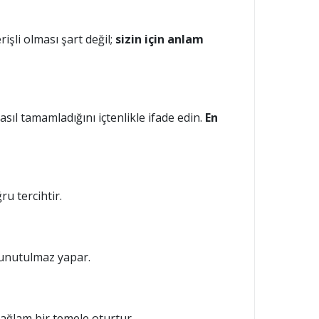
işli olması şart değil;
sizin için anlam
sıl tamamladığını içtenlikle ifade edin.
En
u tercihtir.
a unutulmaz yapar.
i sağlam bir temele oturtur.