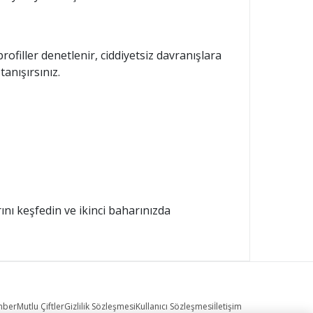
ofiller denetlenir, ciddiyetsiz davranışlara
anışırsınız.
ını keşfedin ve ikinci baharınızda
hber
Mutlu Çiftler
Gizlilik Sözleşmesi
Kullanıcı Sözleşmesi
İletişim