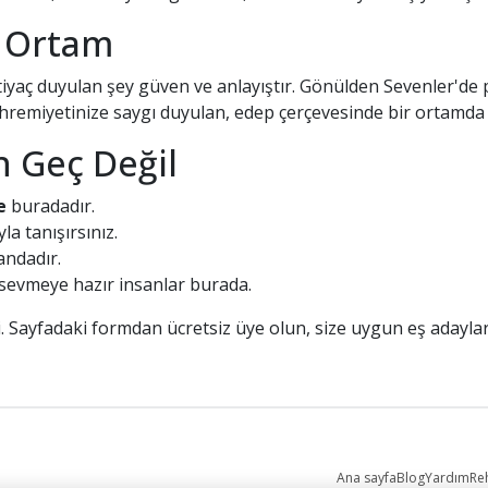
r Ortam
iyaç duyulan şey güven ve anlayıştır. Gönülden Sevenler'de pr
ahremiyetinize saygı duyulan, edep çerçevesinde bir ortamda t
in Geç Değil
e
buradadır.
la tanışırsınız.
ndadır.
 sevmeye hazır insanlar burada.
. Sayfadaki formdan ücretsiz üye olun, size uygun eş adaylar
Ana sayfa
Blog
Yardım
Re