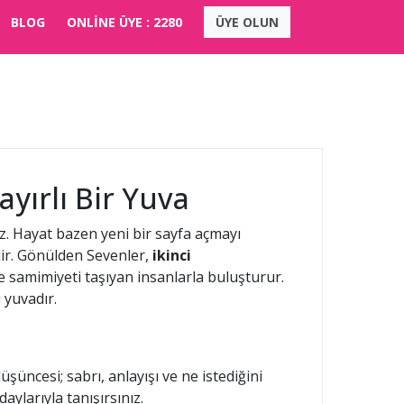
BLOG
ONLİNE ÜYE :
2280
ÜYE OLUN
yırlı Bir Yuva
z. Hayat bazen yeni bir sayfa açmayı
ilir. Gönülden Sevenler,
ikinci
e samimiyeti taşıyan insanlarla buluşturur.
 yuvadır.
üşüncesi; sabrı, anlayışı ve ne istediğini
aylarıyla tanışırsınız.