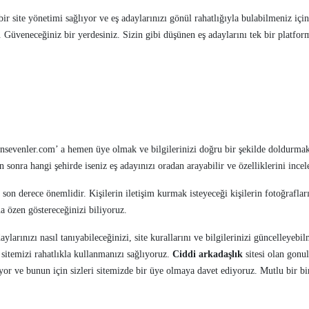
r site yönetimi sağlıyor ve eş adaylarınızı gönül rahatlığıyla bulabilmeniz için
. Güveneceğiniz bir yerdesiniz. Sizin gibi düşünen eş adaylarını tek bir plat
nsevenler.com’ a hemen üye olmak ve bilgilerinizi doğru bir şekilde doldurm
 sonra hangi şehirde iseniz eş adayınızı oradan arayabilir ve özelliklerini incele
 son derece önemlidir. Kişilerin iletişim kurmak isteyeceği kişilerin fotoğraflar
a özen göstereceğinizi biliyoruz.
aylarınızı nasıl tanıyabileceğinizi, site kurallarını ve bilgilerinizi güncelleye
e sitemizi rahatlıkla kullanmanızı sağlıyoruz.
Ciddi arkadaşlık
sitesi olan gonul
yor ve bunun için sizleri sitemizde bir üye olmaya davet ediyoruz. Mutlu bir bir