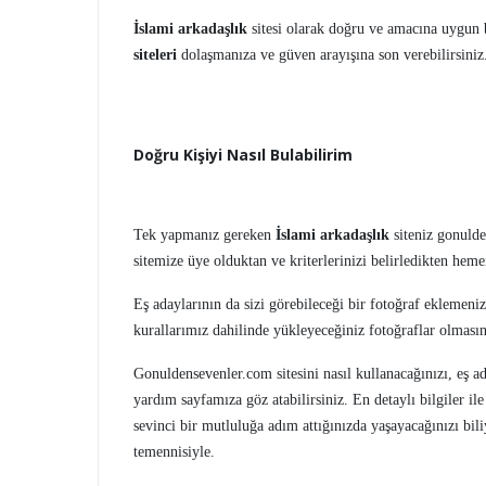
İslami arkadaşlık
sitesi olarak doğru ve amacına uygun bi
siteleri
dolaşmanıza ve güven arayışına son verebilirsiniz
Doğru Kişiyi Nasıl Bulabilirim
Tek yapmanız gereken
İslami arkadaşlık
siteniz gonulde
sitemize üye olduktan ve kriterlerinizi belirledikten hemen
Eş adaylarının da sizi görebileceği bir fotoğraf eklemeniz
kurallarımız dahilinde yükleyeceğiniz fotoğraflar olmasın
Gonuldensevenler.com sitesini nasıl kullanacağınızı, eş ad
yardım sayfamıza göz atabilirsiniz. En detaylı bilgiler il
sevinci bir mutluluğa adım attığınızda yaşayacağınızı bili
temennisiyle.