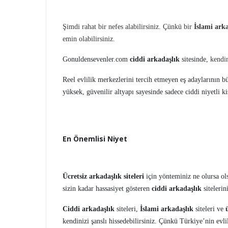
Şimdi rahat bir nefes alabilirsiniz. Çünkü bir
İslami ark
emin olabilirsiniz.
Gonuldensevenler.com
ciddi arkadaşlık
sitesinde,
kendin
Reel evlilik merkezlerini tercih etmeyen eş adaylarının b
yüksek, güvenilir altyapı sayesinde sadece ciddi niyetli kiş
En Önemlisi Niyet
Ücretsiz arkadaşlık siteleri
için yönteminiz ne olursa ol
sizin kadar hassasiyet gösteren
ciddi arkadaşlık
sitelerin
Ciddi arkadaşlık
siteleri,
İslami arkadaşlık
siteleri ve
kendinizi şanslı hissedebilirsiniz. Çünkü Türkiye’nin evli