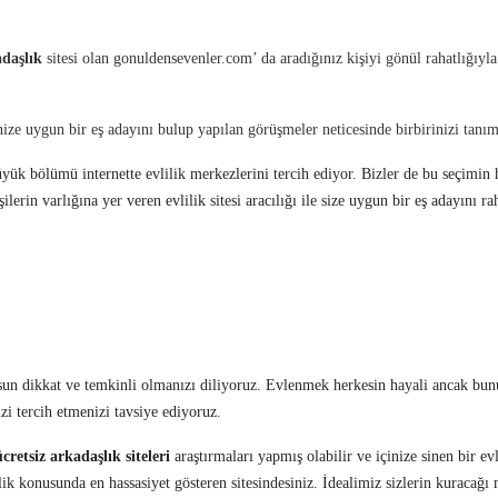
adaşlık
sitesi olan gonuldensevenler.com’ da aradığınız kişiyi gönül rahatlığıyl
ize uygun bir eş adayını bulup yapılan görüşmeler neticesinde birbirinizi tanıma 
üyük bölümü internette evlilik merkezlerini tercih ediyor. Bizler de bu seçimin 
ilerin varlığına yer veren evlilik sitesi aracılığı ile size uygun bir eş adayını r
sun dikkat ve temkinli olmanızı diliyoruz. Evlenmek herkesin hayali ancak bun
izi tercih etmenizi tavsiye ediyoruz.
ücretsiz arkadaşlık siteleri
araştırmaları yapmış olabilir ve içinize sinen bir ev
lik konusunda en hassasiyet gösteren sitesindesiniz. İdealimiz sizlerin kuracağı